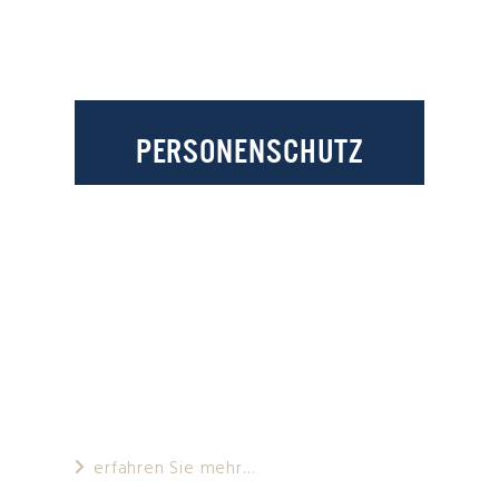
PERSONENSCHUTZ
Im Mittelpunkt des von unserem
Unternehmen angebotenen
Personenschutz Management stehen
Menschen, die auf Grund ihrer
exponierten Stellung in der Gesellschaft
besonderen Gefahren ausgesetzt sind.
erfahren Sie mehr…