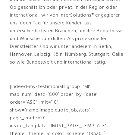
Ob geschäftlich oder privat, in der Region oder
international, wir von InterSolutions® engagieren
uns jeden Tag für unsere Kunden aus
unterschiedlichsten Branchen, um ihre Bedürfnisse
und Wünsche zu erfüllen. Als profesioneller
Dienstleister sind wir unter anderem in Berlin,
Hannover, Leipzig, Köln, Nürnberg, Stuttgart, Celle
so wie Bundesweit und International tätig.
[indeed-my-testimonials group=’all‘
max_num_desc=’800′ order_by=’date‘
order=’ASC‘ limit=’10‘
show=’name,image,quote,job,stars‘
page_inside=’0′
inside_template=’IMTST_PAGE_TEMPLATE‘
theme=’theme_5′ color_scheme=’f8ba01′