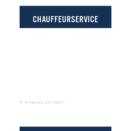
CHAUFFEURSERVICE
Unser Fahrservice bringt Sie schnell,sicher
& bequem zu Ihrem Zielort. Unser Service
ist bundesweit verfügbar und Sie fahren
in einer Limousine mit hochwertiger
Ausstattung und werden professionell
dabei betreut.
erfahren Sie mehr…