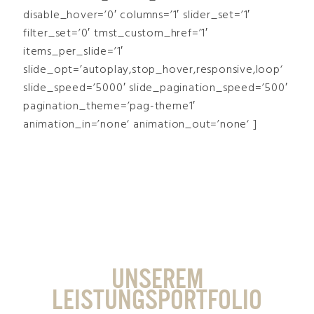
disable_hover=’0′ columns=’1′ slider_set=’1′
filter_set=’0′ tmst_custom_href=’1′
items_per_slide=’1′
slide_opt=’autoplay,stop_hover,responsive,loop‘
slide_speed=’5000′ slide_pagination_speed=’500′
pagination_theme=’pag-theme1′
animation_in=’none‘ animation_out=’none‘ ]
WÄHLEN SIE BITTE IHRE DIENSTLEISTUNG
AUS
UNSEREM
LEISTUNGSPORTFOLIO