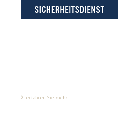
SICHERHEITSDIENST
InterSolutions bietet Ihnen die Qualität
und den Service den Sie sich für Ihre
Sicherheit wünschen. Mit InterSolutions
entscheiden Sie sich für einen Partner,
der seit Jahren im Bereich der Sicherheit
auf höchstem Niveau arbeitet.
erfahren Sie mehr…
Businesspartner