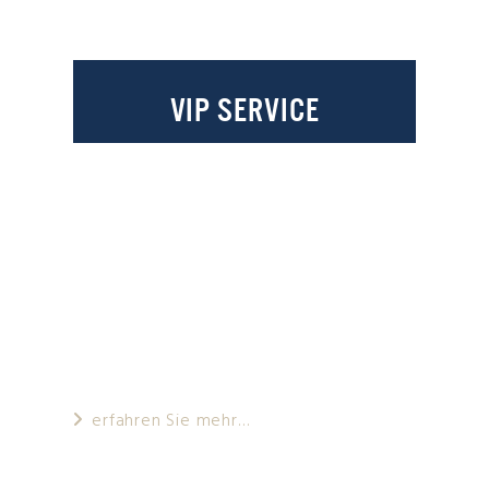
VIP SERVICE
Wir behandeln all unsere Kunden wie
VIPs, ist sich jedoch bewusst, dass
manche Kunden höhere Ansprüche und
Erwartungen haben als andere. Aus
diesem Grund arbeitet unser engagiertes
VIP-Team eng mit Ihnen zusammen
erfahren Sie mehr…